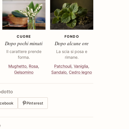
CUORE
FONDO
Dopo pochi minuti
Dopo alcune ore
Il carattere prende
La scia si posa e
forma.
rimane.
Mughetto
,
Rosa
,
Patchouli
,
Vaniglia
,
Gelsomino
Sandalo
,
Cedro legno
odotto
cebook
Pinterest
e