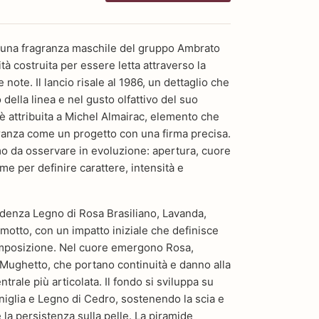
è una fragranza maschile del gruppo Ambrato
à costruita per essere letta attraverso la
note. Il lancio risale al 1986, un dettaglio che
 della linea e nel gusto olfattivo del suo
è attribuita a Michel Almairac, elemento che
granza come un progetto con una firma precisa.
umo da osservare in evoluzione: apertura, cuore
me per definire carattere, intensità e
idenza Legno di Rosa Brasiliano, Lavanda,
motto, con un impatto iniziale che definisce
composizione. Nel cuore emergono Rosa,
Mughetto, che portano continuità e danno alla
trale più articolata. Il fondo si sviluppa su
niglia e Legno di Cedro, sostenendo la scia e
 la persistenza sulla pelle. La piramide