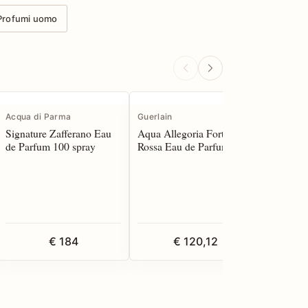
Profumi uomo
Acqua di Parma
Guerlain
Acqua di
Signature Zafferano Eau
Aqua Allegoria Forte Rosa
Buongio
de Parfum 100 spray
Rossa Eau de Parfum 125
Parfum 1
spray
€ 184
€ 120,12