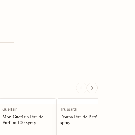
IN EVI
Guerlain
Trussardi
Rochas
Mon Guerlain Eau de
Donna Eau de Parfum 100
Femme d
Parfum 100 spray
spray
Toilette