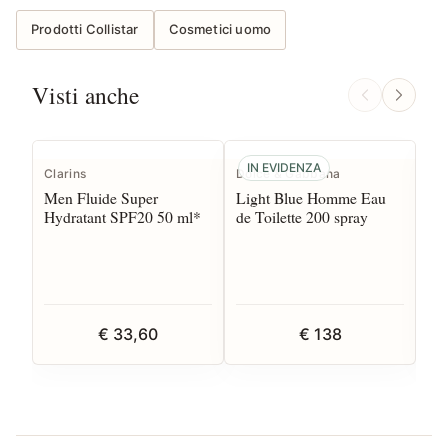
Prodotti Collistar
Cosmetici uomo
Visti anche
IN EVIDENZA
Clarins
Dolce & Gabbana
Pu
Men Fluide Super
Light Blue Homme Eau
Ma
Hydratant SPF20 50 ml*
de Toilette 200 spray
Pal
€ 33,60
€ 138