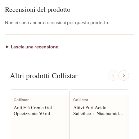
Recensioni del prodotto
Non ci sono ancora recensioni per questo prodotto.
Lascia una recensione
Altri prodotti Collistar
Collistar
Collistar
Col
Anti Età Crema Gel
Attivi Puri Acido
Att
Opacizzante 50 ml
Salicilico + Niacinamide
Sal
Crema 50 ml
Lo