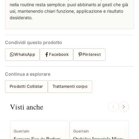
nella routine resta semplice: puoi abbinarlo ai gesti che già
usi, mantenendo chiari funzione, applicazione e risultato
desiderato.
Condividi questo prodotto
WhatsApp
Facebook
Pinterest
Continua a esplorare
Prodotti Collistar
Trattamenti corpo
Visti anche
Guerlain
Guerlain
Sen
Samsara Eau de Parfum
Orchidee Imperiale Micro
Sil