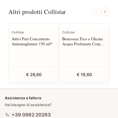
Altri prodotti Collistar
Collistar
Collistar
Col
Attivi Puri Concentrato
Benessere Fico e Glicine
Ben
Antismagliature 150 ml*
Acqua Profumata Corpo e
Bu
Capelli 150 spr
20
€ 26,60
€ 19,60
Assistenza e fatture
Hai bisogno di assistenza?
+39 0962 20263